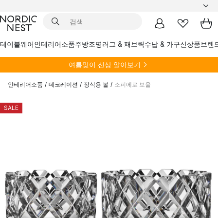
테이블웨어
인테리어소품
주방
조명
러그 & 패브릭
수납 & 가구
신상품
브랜
여름
맞이 신상 알아보기
인테리어소품
/
데코레이션
/
장식용 볼
/
소피에로 보울
SALE