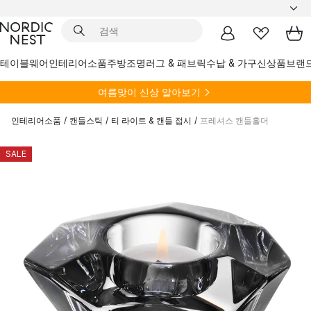
테이블웨어
인테리어소품
주방
조명
러그 & 패브릭
수납 & 가구
신상품
브랜
여름
맞이 신상 알아보기
인테리어소품
/
캔들스틱
/
티 라이트 & 캔들 접시
/
프레셔스 캔들홀더
SALE