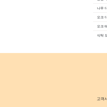
나무 
오크 
오크 
식탁 
고객