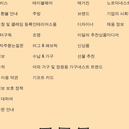
비스
테이블웨어
매거진
노르딕네스
 환불 안내
주방
브랜드
기업의 사회
요청 및 클레임 등록
인테리어소품
디자이너
채용 정보
터구독
조명
이달의 추천상품
미디어
- 자주묻는질문
러그 & 패브릭
신상품
정보
수납 & 가구
선물 추천
추적
야외 가구 및 정원용 가구
네스트 트렌드
 이용 약관
기프트 카드
정보 보호 정책
 대하여
주문 안내