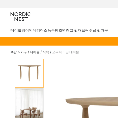
테이블웨어
인테리어소품
주방
조명
러그 & 패브릭
수납 & 가구
수납 & 가구
/
테이블
/
식탁
/
오쿠 다이닝 테이블