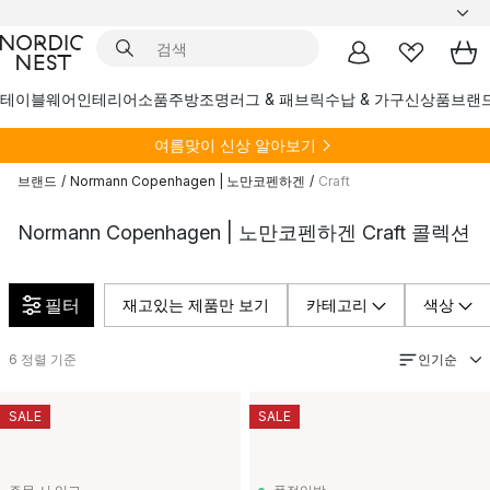
테이블웨어
인테리어소품
주방
조명
러그 & 패브릭
수납 & 가구
신상품
브랜
여름
맞이 신상 알아보기
브랜드
/
Normann Copenhagen | 노만코펜하겐
/
Craft
Normann Copenhagen | 노만코펜하겐 Craft 콜렉션
필터
재고있는 제품만 보기
카테고리
색상
인기순
6
정렬 기준
SALE
SALE