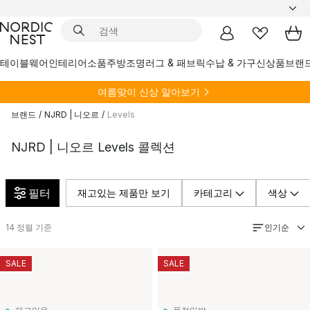
테이블웨어
인테리어소품
주방
조명
러그 & 패브릭
수납 & 가구
신상품
브랜
여름
맞이 신상 알아보기
브랜드
/
NJRD | 니오르
/
Levels
NJRD | 니오르 Levels 콜렉션
필터
재고있는 제품만 보기
카테고리
색상
인기순
14
정렬 기준
SALE
SALE