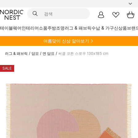
테이블웨어
인테리어소품
주방
조명
러그 & 패브릭
수납 & 가구
신상품
브랜
여름
맞이 신상 알아보기
러그 & 패브릭
/
담요
/
면 담요
/
써클 코튼 스로우 130x185 cm
SALE