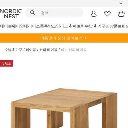
테이블웨어
인테리어소품
주방
조명
러그 & 패브릭
수납 & 가구
신상품
브랜
여름
맞이 신상 알아보기
수납 & 가구
/
테이블
/
커피 테이블
/
테논 커피 테이블
SALE