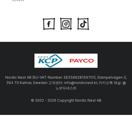
Nordic Nest AB (EU-VAT-Number: SE556628159701), Stämpelvägen 3,
394 70 Kalmar, Sweden 고객센터: info@nordicnest.kr, 카카오톡 채널: @
노르딕네스트
© 2002 - 2026 Copyright Nordic Nest AB