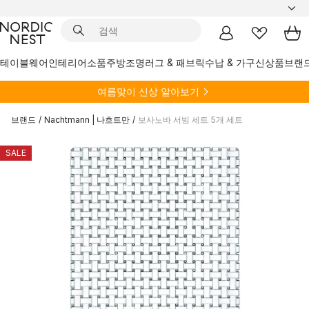
테이블웨어
인테리어소품
주방
조명
러그 & 패브릭
수납 & 가구
신상품
브랜
여름
맞이 신상 알아보기
브랜드
/
Nachtmann | 나흐트만
/
보사노바 서빙 세트 5개 세트
SALE