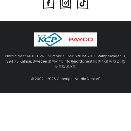
Nordic Nest AB (EU-VAT-Number: SE556628159701), Stämpelvägen 3,
394 70 Kalmar, Sweden 고객센터: info@nordicnest.kr, 카카오톡 채널: @
노르딕네스트
© 2002 - 2026 Copyright Nordic Nest AB