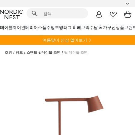
테이블웨어
인테리어소품
주방
조명
러그 & 패브릭
수납 & 가구
신상품
브랜
여름
맞이 신상 알아보기
조명
/
램프
/
스탠드 & 테이블 조명
/
팁 테이블 조명