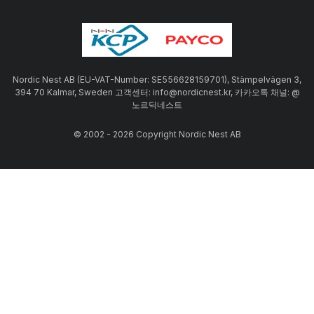
Nordic Nest AB (EU-VAT-Number: SE556628159701), Stämpelvägen 3,
394 70 Kalmar, Sweden 고객센터: info@nordicnest.kr, 카카오톡 채널: @
노르딕네스트
© 2002 - 2026 Copyright Nordic Nest AB