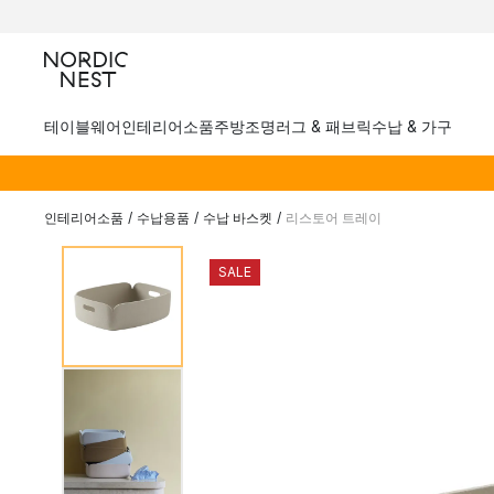
테이블웨어
인테리어소품
주방
조명
러그 & 패브릭
수납 & 가구
인테리어소품
/
수납용품
/
수납 바스켓
/
리스토어 트레이
SALE