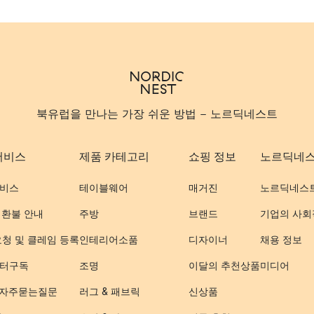
북유럽을 만나는 가장 쉬운 방법 - 노르딕네스트
서비스
제품 카테고리
쇼핑 정보
노르딕네
비스
테이블웨어
매거진
노르딕네스
 환불 안내
주방
브랜드
기업의 사회
요청 및 클레임 등록
인테리어소품
디자이너
채용 정보
터구독
조명
이달의 추천상품
미디어
- 자주묻는질문
러그 & 패브릭
신상품