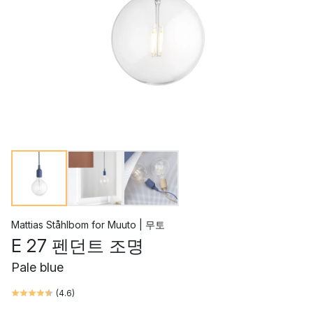
Mattias Ståhlbom
for
Muuto | 무토
E 27 펜던트 조명
Pale blue
(
4.6
)