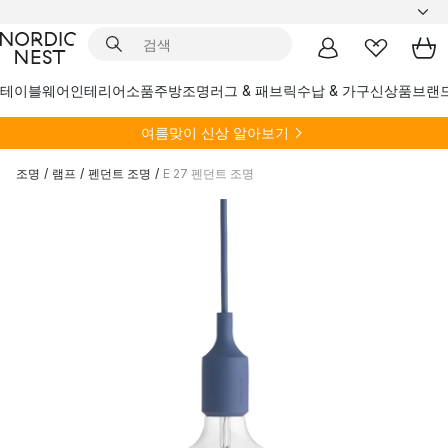
테이블웨어
인테리어소품
주방
조명
러그 & 패브릭
수납 & 가구
신상품
브랜
여름
맞이 신상 알아보기
조명
/
램프
/
펜던트 조명
/
E 27 펜던트 조명