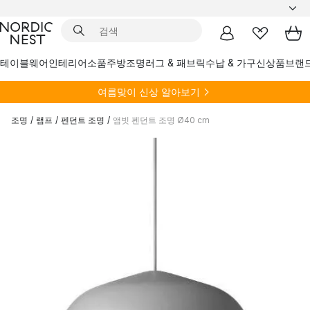
테이블웨어
인테리어소품
주방
조명
러그 & 패브릭
수납 & 가구
신상품
브랜
여름
맞이 신상 알아보기
조명
/
램프
/
펜던트 조명
/
앰빗 펜던트 조명 Ø40 cm