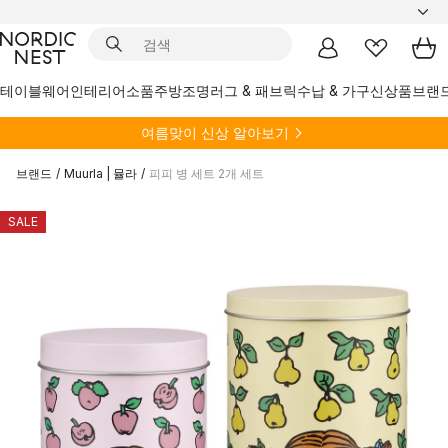
테이블웨어
인테리어소품
주방
조명
러그 & 패브릭
수납 & 가구
신상품
브랜
여름
맞이 신상 알아보기
브랜드
/
Muurla | 뮬라
/
피피 병 세트 2개 세트
SALE