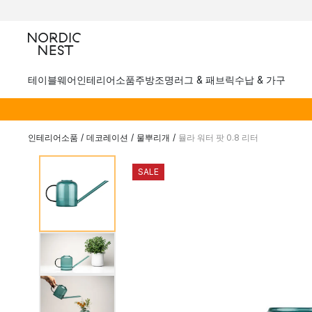
테이블웨어
인테리어소품
주방
조명
러그 & 패브릭
수납 & 가구
인테리어소품
/
데코레이션
/
물뿌리개
/
뮬라 워터 팟 0.8 리터
SALE