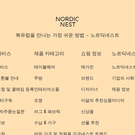
북유럽을 만나는 가장 쉬운 방법 - 노르딕네스트
서비스
제품 카테고리
쇼핑 정보
노르딕네
비스
테이블웨어
매거진
노르딕네스
 환불 안내
주방
브랜드
기업의 사회
요청 및 클레임 등록
인테리어소품
디자이너
채용 정보
터구독
조명
이달의 추천상품
미디어
- 자주묻는질문
러그 & 패브릭
신상품
정보
수납 & 가구
선물 추천
추적
야외 가구 및 정원용 가구
네스트 트렌드