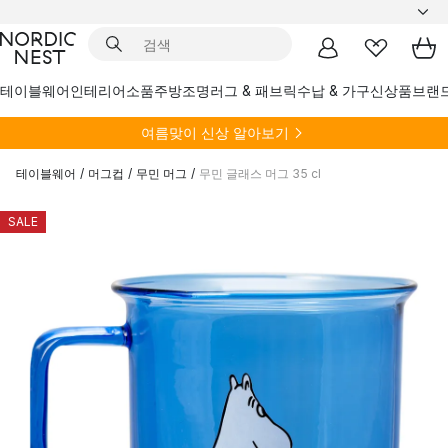
테이블웨어
인테리어소품
주방
조명
러그 & 패브릭
수납 & 가구
신상품
브랜
여름
맞이 신상 알아보기
테이블웨어
/
머그컵
/
무민 머그
/
무민 글래스 머그 35 cl
SALE