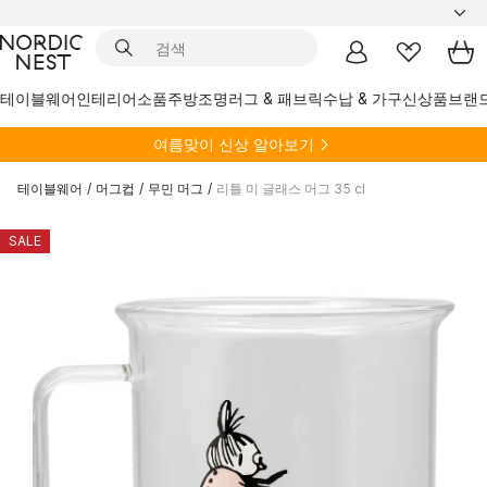
테이블웨어
인테리어소품
주방
조명
러그 & 패브릭
수납 & 가구
신상품
브랜
여름
맞이 신상 알아보기
테이블웨어
/
머그컵
/
무민 머그
/
리틀 미 글래스 머그 35 cl
SALE