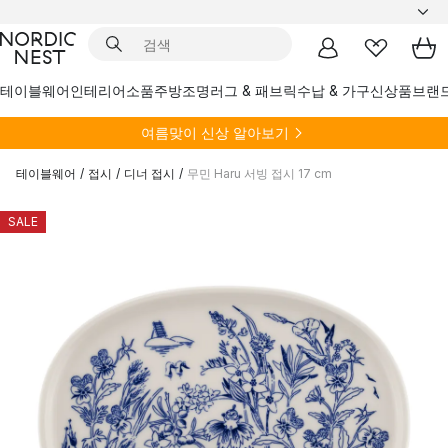
테이블웨어
인테리어소품
주방
조명
러그 & 패브릭
수납 & 가구
신상품
브랜
여름
맞이 신상 알아보기
테이블웨어
/
접시
/
디너 접시
/
무민 Haru 서빙 접시 17 cm
SALE