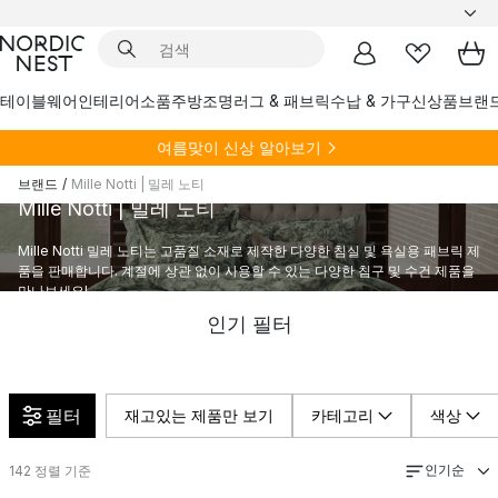
테이블웨어
인테리어소품
주방
조명
러그 & 패브릭
수납 & 가구
신상품
브랜
여름
맞이 신상 알아보기
브랜드
/
Mille Notti | 밀레 노티
Mille Notti | 밀레 노티
Mille Notti 밀레 노티는 고품질 소재로 제작한 다양한 침실 및 욕실용 패브릭 제
품을 판매합니다. 계절에 상관 없이 사용할 수 있는 다양한 침구 및 수건 제품을
만나보세요!
인기 필터
필터
재고있는 제품만 보기
카테고리
색상
인기순
142
정렬 기준