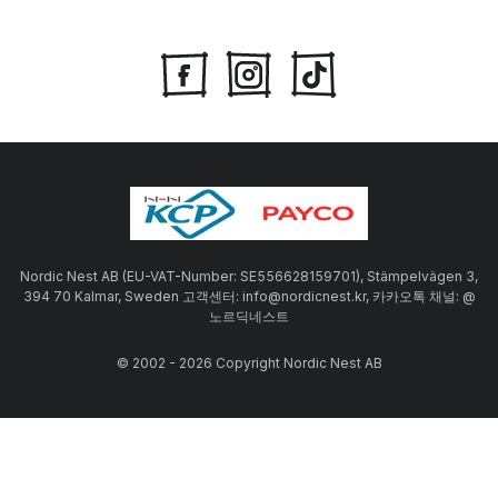
Nordic Nest AB (EU-VAT-Number: SE556628159701), Stämpelvägen 3,
394 70 Kalmar, Sweden 고객센터: info@nordicnest.kr, 카카오톡 채널: @
노르딕네스트
© 2002 - 2026 Copyright Nordic Nest AB