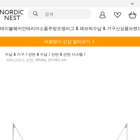
테이블웨어
인테리어소품
주방
조명
러그 & 패브릭
수납 & 가구
신상품
브랜
여름
맞이 신상 알아보기
수납 & 가구
/
선반 & 수납
/
선반 & 선반 시스템
/
피타고라스 선반, White, 20x80 cm