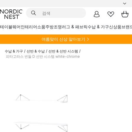
테이블웨어
인테리어소품
주방
조명
러그 & 패브릭
수납 & 가구
신상품
브랜
여름
맞이 신상 알아보기
수납 & 가구
/
선반 & 수납
/
선반 & 선반 시스템
/
피타고라스 번들 D 선반 시스템 white-chrome