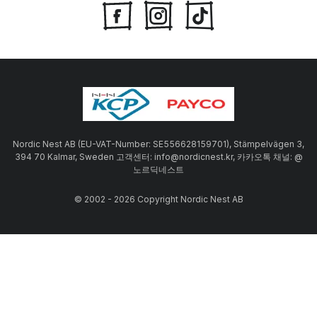
Nordic Nest AB (EU-VAT-Number: SE556628159701), Stämpelvägen 3,
394 70 Kalmar, Sweden 고객센터: info@nordicnest.kr, 카카오톡 채널: @
노르딕네스트
© 2002 - 2026 Copyright Nordic Nest AB