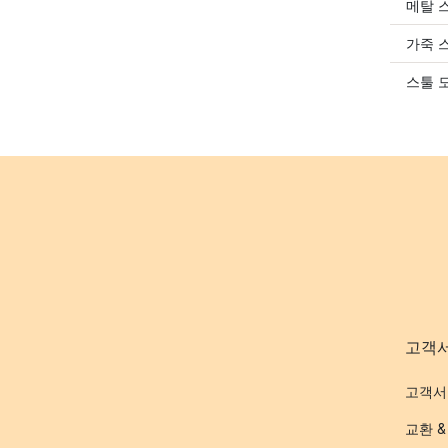
메탈 
가죽 
스툴 
고객
고객서
교환 &