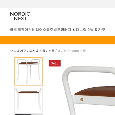
테이블웨어
인테리어소품
주방
조명
러그 & 패브릭
수납 & 가구
수납 & 가구
/
의자 & 스툴
/
스툴
/
애니원 Anyone 스툴
SALE