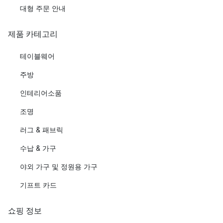
대형 주문 안내
제품 카테고리
테이블웨어
주방
인테리어소품
조명
러그 & 패브릭
수납 & 가구
야외 가구 및 정원용 가구
기프트 카드
쇼핑 정보