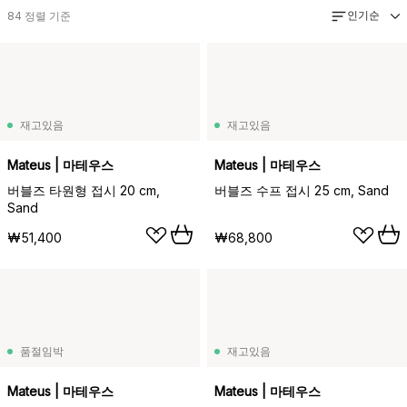
인기순
84
정렬 기준
재고있음
재고있음
Mateus | 마테우스
Mateus | 마테우스
버블즈 타원형 접시 20 cm,
버블즈 수프 접시 25 cm, Sand
Sand
₩51,400
₩68,800
품절임박
재고있음
Mateus | 마테우스
Mateus | 마테우스