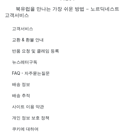
북유럽을 만나는 가장 쉬운 방법 - 노르딕네스트
고객서비스
고객서비스
교환 & 환불 안내
반품 요청 및 클레임 등록
뉴스레터구독
FAQ - 자주묻는질문
배송 정보
배송 추적
사이트 이용 약관
개인 정보 보호 정책
쿠키에 대하여