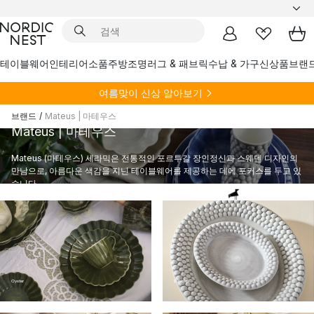
테이블웨어
인테리어소품
주방
조명
러그 & 패브릭
수납 & 가구
신상품
브랜
여름
맞이 신상 알아보기
브랜드
/
Mateus | 마테우스
Mateus | 마테우스
Mateus (마테우스) 세라믹은 전통적인 포르투갈 장인정신과 스웨덴 디자인의
만남으로, 아름다운 색감을 지닌 테이블웨어를 제공하는 데에 포커스를 두고 있
습니다.
Oyster
Bubbles