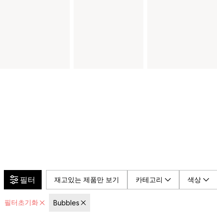
필터
재고있는 제품만 보기
카테고리
색상
필터초기화
Bubbles