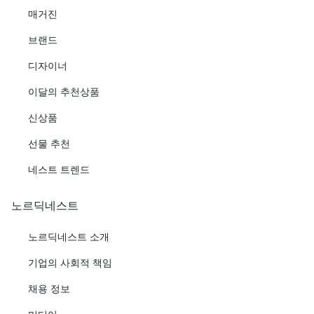
매거진
브랜드
디자이너
이달의 추천상품
신상품
선물 추천
네스트 트렌드
노르딕네스트
노르딕네스트 소개
기업의 사회적 책임
채용 정보