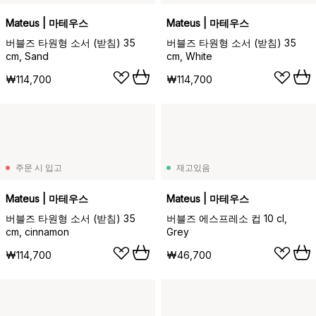
Mateus | 마테우스
Mateus | 마테우스
버블즈 타원형 소서 (받침) 35
버블즈 타원형 소서 (받침) 35
cm, Sand
cm, White
₩114,700
₩114,700
주문 시 입고
재고있음
Mateus | 마테우스
Mateus | 마테우스
버블즈 타원형 소서 (받침) 35
버블즈 에스프레소 컵 10 cl,
cm, cinnamon
Grey
₩114,700
₩46,700