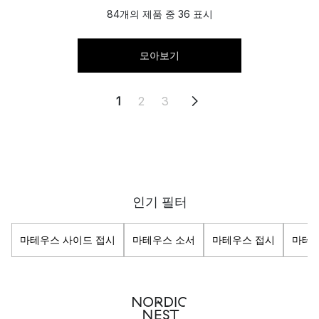
84개의 제품 중 36 표시
모아보기
1
2
3
인기 필터
마테우스 사이드 접시
마테우스 소서
마테우스 접시
마테우