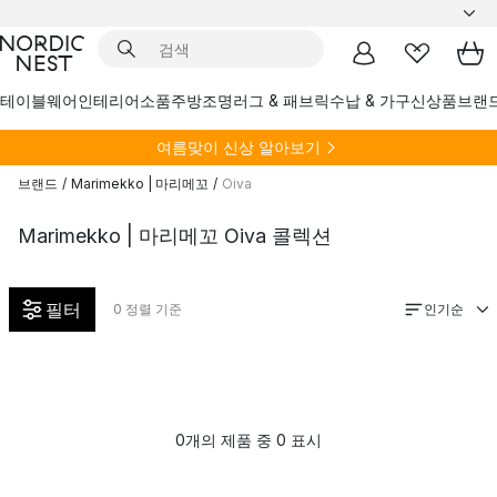
테이블웨어
인테리어소품
주방
조명
러그 & 패브릭
수납 & 가구
신상품
브랜
여름
맞이 신상 알아보기
브랜드
/
Marimekko | 마리메꼬
/
Oiva
Marimekko | 마리메꼬 Oiva 콜렉션
필터
인기순
0
정렬 기준
0개의 제품 중 0 표시