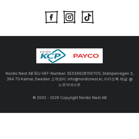
Nordic Nest AB (EU-VAT-Number: SE556628159701), Stämpelvägen 3,
394 70 Kalmar, Sweden 고객센터: info@nordicnest.kr, 카카오톡 채널: @
노르딕네스트
© 2002 - 2026 Copyright Nordic Nest AB