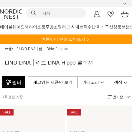
테이블웨어
인테리어소품
주방
조명
러그 & 패브릭
수납 & 가구
신상품
브랜
여름
맞이 신상 알아보기
브랜드
/
LIND DNA | 린드 DNA
/
Hippo
LIND DNA | 린드 DNA Hippo 콜렉션
필터
재고있는 제품만 보기
카테고리
색상
인기순
45
정렬 기준
SALE
SALE