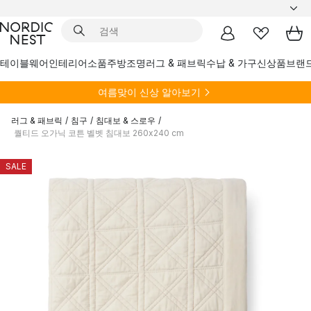
테이블웨어
인테리어소품
주방
조명
러그 & 패브릭
수납 & 가구
신상품
브랜
여름
맞이 신상 알아보기
러그 & 패브릭
/
침구
/
침대보 & 스로우
/
퀄티드 오가닉 코튼 벨벳 침대보 260x240 cm
SALE