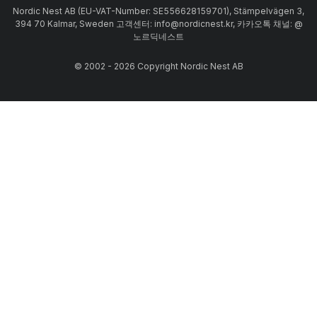
Nordic Nest AB (EU-VAT-Number: SE556628159701), Stämpelvägen 3,
394 70 Kalmar, Sweden 고객센터: info@nordicnest.kr, 카카오톡 채널: @
노르딕네스트
© 2002 - 2026 Copyright Nordic Nest AB