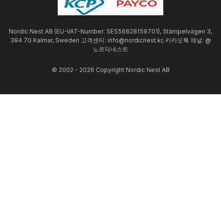
Nordic Nest AB (EU-VAT-Number: SE556628159701), Stämpelvägen 3,
394 70 Kalmar, Sweden 고객센터: info@nordicnest.kr, 카카오톡 채널: @
노르딕네스트
© 2002 - 2026 Copyright Nordic Nest AB