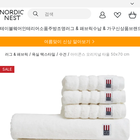
테이블웨어
인테리어소품
주방
조명
러그 & 패브릭
수납 & 가구
신상품
브랜
여름
맞이 신상 알아보기
러그 & 패브릭
/
욕실 텍스타일
/
수건
/
아이콘스 오리지널 타올 50x70 cm
SALE