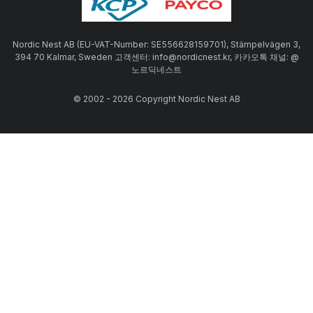
Nordic Nest AB (EU-VAT-Number: SE556628159701), Stämpelvägen 3,
394 70 Kalmar, Sweden 고객센터: info@nordicnest.kr, 카카오톡 채널: @
노르딕네스트
© 2002 - 2026 Copyright Nordic Nest AB