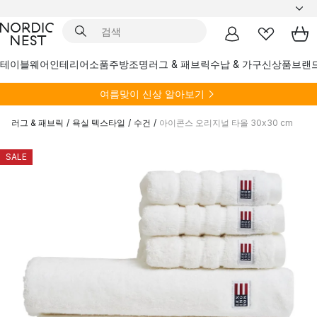
테이블웨어
인테리어소품
주방
조명
러그 & 패브릭
수납 & 가구
신상품
브랜
여름
맞이 신상 알아보기
러그 & 패브릭
/
욕실 텍스타일
/
수건
/
아이콘스 오리지널 타올 30x30 cm
SALE