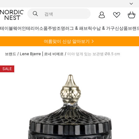
테이블웨어
인테리어소품
주방
조명
러그 & 패브릭
수납 & 가구
신상품
브랜
여름
맞이 신상 알아보기
브랜드
/
Lene Bjerre | 르네 비에르
/
미야 덮개 있는 보관병 Ø8.5 cm
SALE