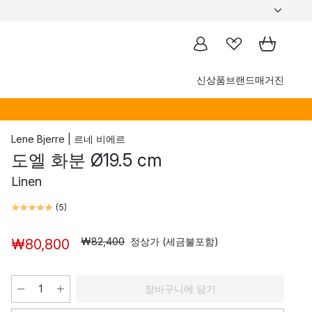
신상품
브랜드
매거진
Lene Bjerre | 르네 비에르
도엘 화분 Ø19.5 cm
Linen
(
5
)
₩82,400
정상가 (세금불포함)
₩80,800
장바구니에 담기