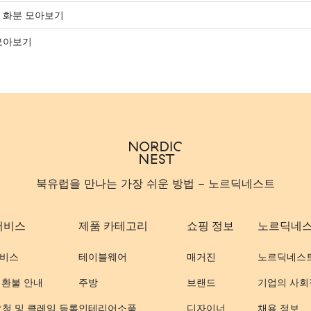
 화분 모아보기
모아보기
북유럽을 만나는 가장 쉬운 방법 - 노르딕네스트
서비스
제품 카테고리
쇼핑 정보
노르딕네
비스
테이블웨어
매거진
노르딕네스
 환불 안내
주방
브랜드
기업의 사회
요청 및 클레임 등록
인테리어소품
디자이너
채용 정보