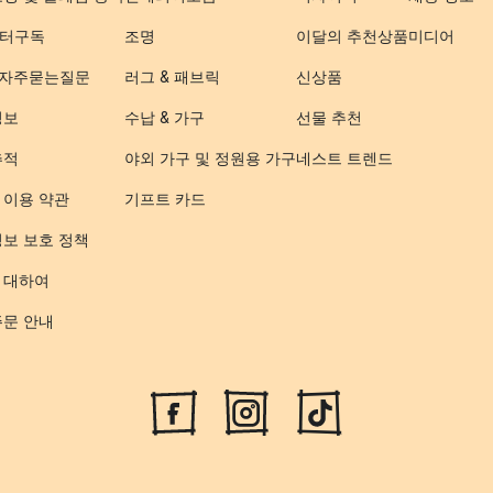
터구독
조명
이달의 추천상품
미디어
- 자주묻는질문
러그 & 패브릭
신상품
정보
수납 & 가구
선물 추천
추적
야외 가구 및 정원용 가구
네스트 트렌드
 이용 약관
기프트 카드
정보 보호 정책
 대하여
주문 안내