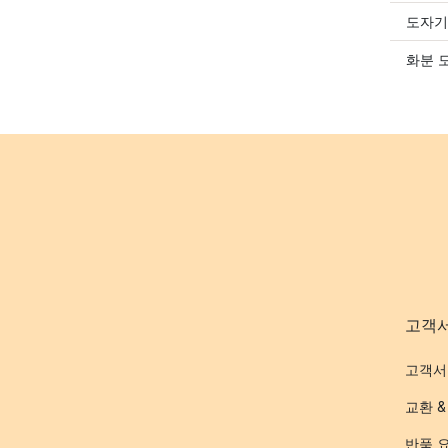
도자기
화분 
고객
고객서
교환 &
반품 