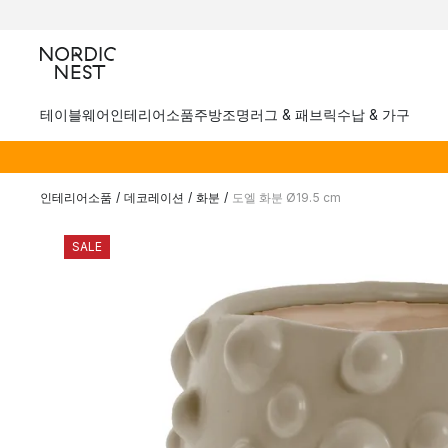
테이블웨어
인테리어소품
주방
조명
러그 & 패브릭
수납 & 가구
인테리어소품
/
데코레이션
/
화분
/
도엘 화분 Ø19.5 cm
SALE