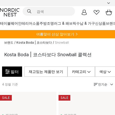
테이블웨어
인테리어소품
주방
조명
러그 & 패브릭
수납 & 가구
신상품
브랜
여름
맞이 신상 알아보기
브랜드
/
Kosta Boda | 코스타보다
/
Snowball
Kosta Boda | 코스타보다 Snowball 콜렉션
필터
재고있는 제품만 보기
카테고리
색상
인기순
4
정렬 기준
SALE
SALE