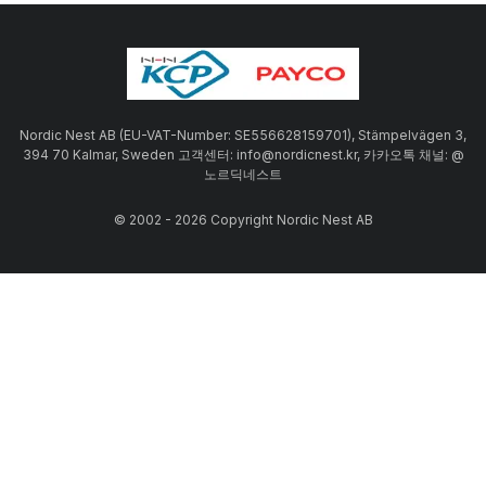
Nordic Nest AB (EU-VAT-Number: SE556628159701), Stämpelvägen 3,
394 70 Kalmar, Sweden 고객센터: info@nordicnest.kr, 카카오톡 채널: @
노르딕네스트
© 2002 - 2026 Copyright Nordic Nest AB