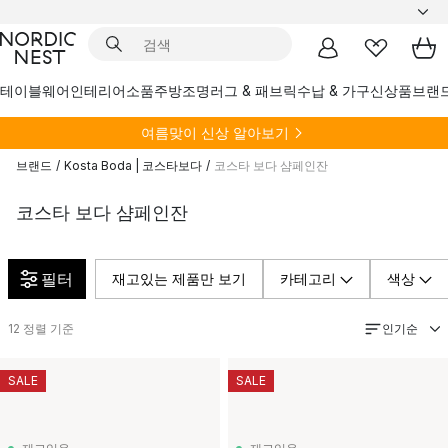
테이블웨어
인테리어소품
주방
조명
러그 & 패브릭
수납 & 가구
신상품
브랜
여름
맞이 신상 알아보기
브랜드
/
Kosta Boda | 코스타보다
/
코스타 보다 샴페인잔
코스타 보다 샴페인잔
필터
재고있는 제품만 보기
카테고리
색상
인기순
12
정렬 기준
SALE
SALE