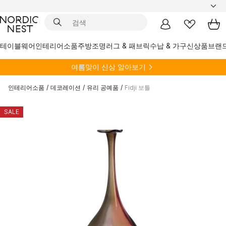
테이블웨어
인테리어소품
주방
조명
러그 & 패브릭
수납 & 가구
신상품
브랜
여름
맞이 신상 알아보기
인테리어소품
/
데코레이션
/
유리 공예품
/
Fidji 보틀
SALE