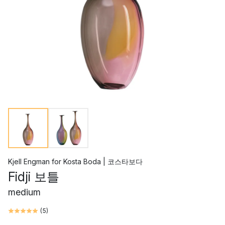
Kjell Engman
for
Kosta Boda | 코스타보다
Fidji 보틀
medium
(
5
)