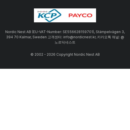
Nordic Nest AB (EU-VAT-Number: SE556628159701), Stämpelvägen 3,
394 70 Kalmar, Sweden 고객센터: info@nordicnest.kr, 카카오톡 채널: @
노르딕네스트
© 2002 - 2026 Copyright Nordic Nest AB