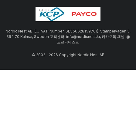
Nordic Nest AB (EU-VAT-Number: SE556628159701), Stämpelvägen 3,
394 70 Kalmar, Sweden 고객센터: info@nordicnest.kr, 카카오톡 채널: @
노르딕네스트
© 2002 - 2026 Copyright Nordic Nest AB