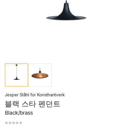
Jesper Ståhl
for
Konsthantverk
블랙 스타 펜던트
Black/brass