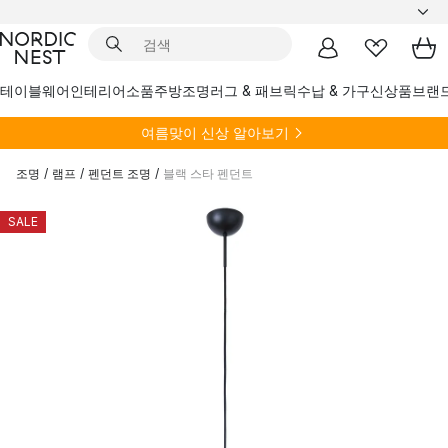
테이블웨어
인테리어소품
주방
조명
러그 & 패브릭
수납 & 가구
신상품
브랜
여름
맞이 신상 알아보기
조명
/
램프
/
펜던트 조명
/
블랙 스타 펜던트
SALE