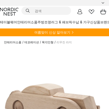
테이블웨어
인테리어소품
주방
조명
러그 & 패브릭
수납 & 가구
신상품
브랜
여름
맞이 신상 알아보기
인테리어소품
/
데코레이션
/
목각인형
/
리무진 라지