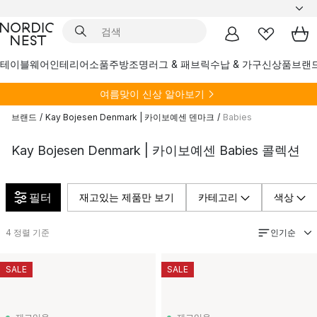
테이블웨어
인테리어소품
주방
조명
러그 & 패브릭
수납 & 가구
신상품
브랜
여름
맞이 신상 알아보기
브랜드
/
Kay Bojesen Denmark | 카이보예센 덴마크
/
Babies
Kay Bojesen Denmark | 카이보예센 Babies 콜렉션
필터
재고있는 제품만 보기
카테고리
색상
인기순
4
정렬 기준
SALE
SALE