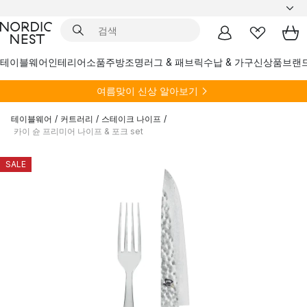
테이블웨어
인테리어소품
주방
조명
러그 & 패브릭
수납 & 가구
신상품
브랜
여름
맞이 신상 알아보기
테이블웨어
/
커트러리
/
스테이크 나이프
/
카이 슌 프리미어 나이프 & 포크 set
SALE