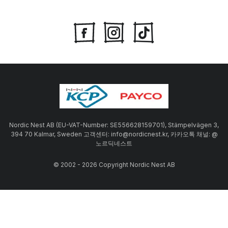
Nordic Nest AB (EU-VAT-Number: SE556628159701), Stämpelvägen 3,
394 70 Kalmar, Sweden 고객센터: info@nordicnest.kr, 카카오톡 채널: @
노르딕네스트
© 2002 - 2026 Copyright Nordic Nest AB