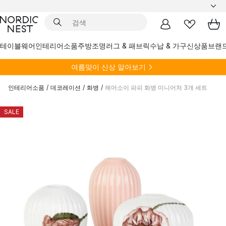
테이블웨어
인테리어소품
주방
조명
러그 & 패브릭
수납 & 가구
신상품
브랜
여름
맞이 신상 알아보기
인테리어소품
/
데코레이션
/
화병
/
해머소이 파피 화병 미니어처 3개 세트
SALE