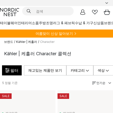
테이블웨어
인테리어소품
주방
조명
러그 & 패브릭
수납 & 가구
신상품
브랜
여름
맞이 신상 알아보기
브랜드
/
Kähler | 케흘러
/
Character
Kähler | 케흘러 Character 콜렉션
필터
재고있는 제품만 보기
카테고리
색상
인기순
5
정렬 기준
SALE
SALE