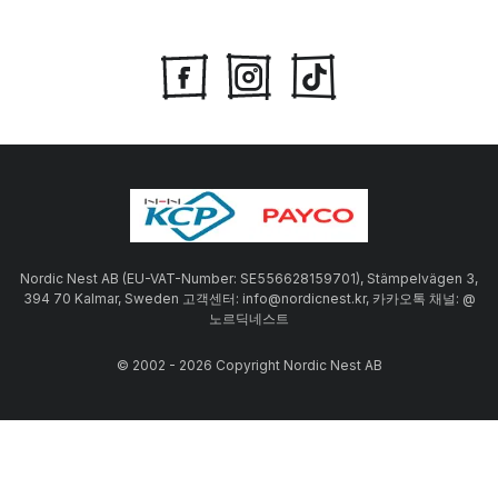
Nordic Nest AB (EU-VAT-Number: SE556628159701), Stämpelvägen 3,
394 70 Kalmar, Sweden 고객센터: info@nordicnest.kr, 카카오톡 채널: @
노르딕네스트
© 2002 - 2026 Copyright Nordic Nest AB