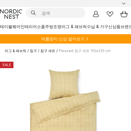
테이블웨어
인테리어소품
주방
조명
러그 & 패브릭
수납 & 가구
신상품
브랜
여름
맞이 신상 알아보기
러그 & 패브릭
/
침구
/
침구 세트
/
Pleasant 침구 세트 150x210 cm
SALE