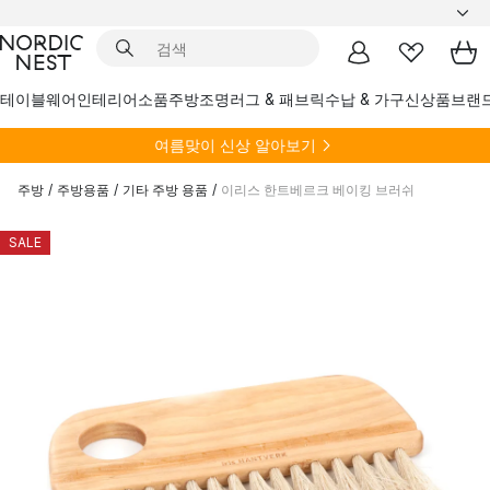
테이블웨어
인테리어소품
주방
조명
러그 & 패브릭
수납 & 가구
신상품
브랜
여름
맞이 신상 알아보기
주방
/
주방용품
/
기타 주방 용품
/
이리스 한트베르크 베이킹 브러쉬
SALE