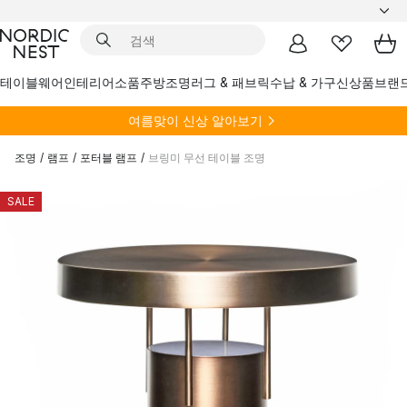
테이블웨어
인테리어소품
주방
조명
러그 & 패브릭
수납 & 가구
신상품
브랜
여름
맞이 신상 알아보기
조명
/
램프
/
포터블 램프
/
브링미 무선 테이블 조명
SALE