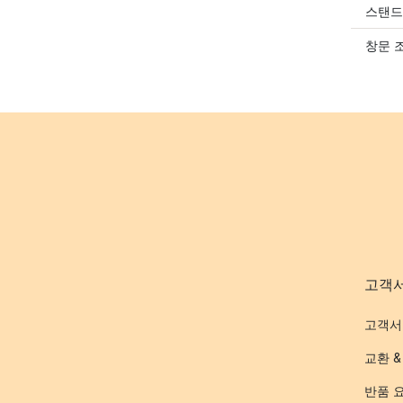
스탠드
창문 
고객
고객서
교환 &
반품 