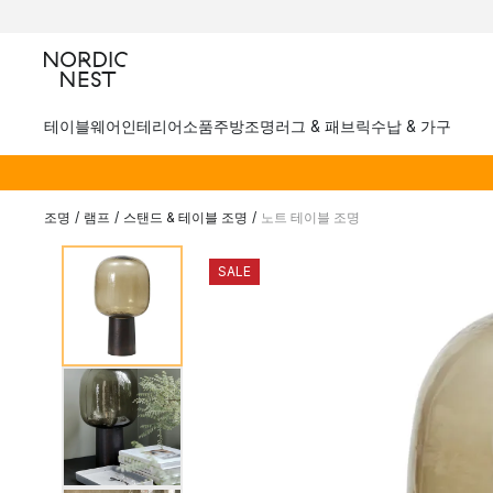
테이블웨어
인테리어소품
주방
조명
러그 & 패브릭
수납 & 가구
조명
/
램프
/
스탠드 & 테이블 조명
/
노트 테이블 조명
SALE