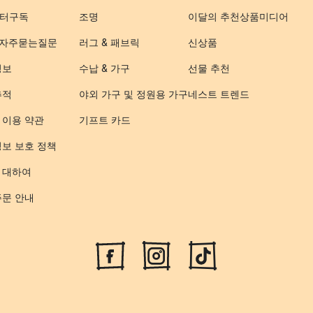
터구독
조명
이달의 추천상품
미디어
- 자주묻는질문
러그 & 패브릭
신상품
정보
수납 & 가구
선물 추천
추적
야외 가구 및 정원용 가구
네스트 트렌드
 이용 약관
기프트 카드
정보 보호 정책
 대하여
주문 안내