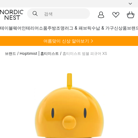
테이블웨어
인테리어소품
주방
조명
러그 & 패브릭
수납 & 가구
신상품
브랜
여름
맞이 신상 알아보기
브랜드
/
Hoptimist | 홉티미스트
/
홉티미스트 범블 피규어 XS