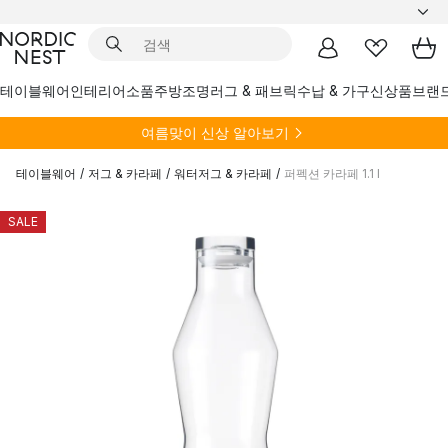
테이블웨어
인테리어소품
주방
조명
러그 & 패브릭
수납 & 가구
신상품
브랜
여름
맞이 신상 알아보기
테이블웨어
/
저그 & 카라페
/
워터저그 & 카라페
/
퍼펙션 카라페 1.1 l
SALE