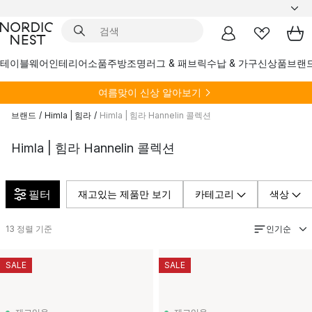
테이블웨어
인테리어소품
주방
조명
러그 & 패브릭
수납 & 가구
신상품
브랜
여름
맞이 신상 알아보기
브랜드
/
Himla | 힘라
/
Himla | 힘라 Hannelin 콜렉션
Himla | 힘라 Hannelin 콜렉션
필터
재고있는 제품만 보기
카테고리
색상
인기순
13
정렬 기준
SALE
SALE