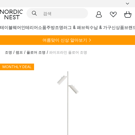
테이블웨어
인테리어소품
주방
조명
러그 & 패브릭
수납 & 가구
신상품
브랜
여름
맞이 신상 알아보기
조명
/
램프
/
플로어 조명
/
파이프라인 플로어 조명
MONTHLY DEAL