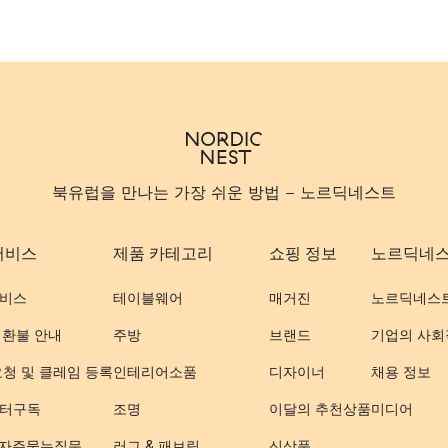
북유럽을 만나는 가장 쉬운 방법 - 노르딕네스트
서비스
제품 카테고리
쇼핑 정보
노르딕네
비스
테이블웨어
매거진
노르딕네스
 환불 안내
주방
브랜드
기업의 사회
요청 및 클레임 등록
인테리어소품
디자이너
채용 정보
터구독
조명
이달의 추천상품
미디어
- 자주묻는질문
러그 & 패브릭
신상품