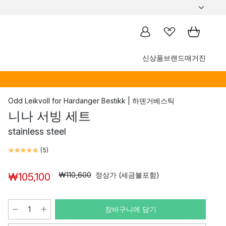
신상품
브랜드
매거진
Odd Leikvoll
for
Hardanger Bestikk | 하덴거베스틱
니나 서빙 세트
stainless steel
(
5
)
₩110,600
정상가 (세금불포함)
₩105,100
장바구니에 담기