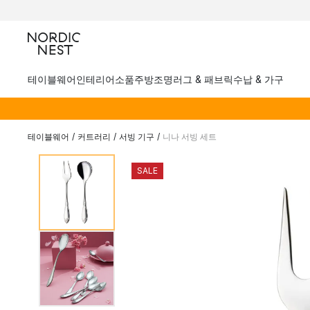
테이블웨어
인테리어소품
주방
조명
러그 & 패브릭
수납 & 가구
테이블웨어
/
커트러리
/
서빙 기구
/
니나 서빙 세트
SALE