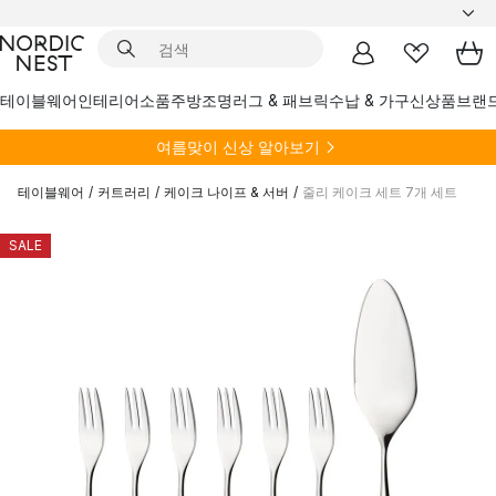
테이블웨어
인테리어소품
주방
조명
러그 & 패브릭
수납 & 가구
신상품
브랜
여름
맞이 신상 알아보기
테이블웨어
/
커트러리
/
케이크 나이프 & 서버
/
줄리 케이크 세트 7개 세트
SALE