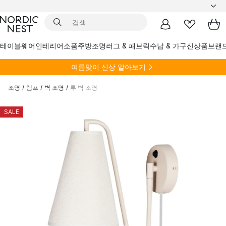
테이블웨어
인테리어소품
주방
조명
러그 & 패브릭
수납 & 가구
신상품
브랜
여름
맞이 신상 알아보기
조명
/
램프
/
벽 조명
/
루 벽 조명
SALE