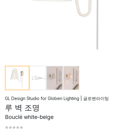
GL Design Studio
for
Globen Lighting | 글로벤라이팅
루 벽 조명
Bouclé white-beige