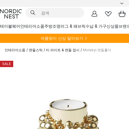
테이블웨어
인테리어소품
주방
조명
러그 & 패브릭
수납 & 가구
신상품
브랜
여름
맞이 신상 알아보기
인테리어소품
/
캔들스틱
/
티 라이트 & 캔들 접시
/
Molekyl 캔들홀더
SALE